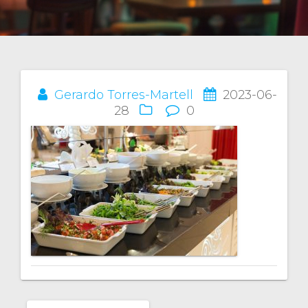
Gerardo Torres-Martell
2023-06-
Navegación
28
0
de
entradas