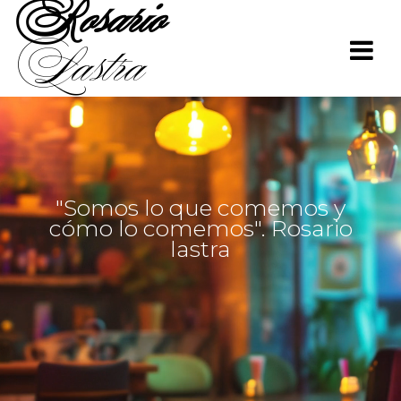
Rosario
Saltar
al
Lastra
contenido
"Somos lo que comemos y
cómo lo comemos". Rosario
lastra