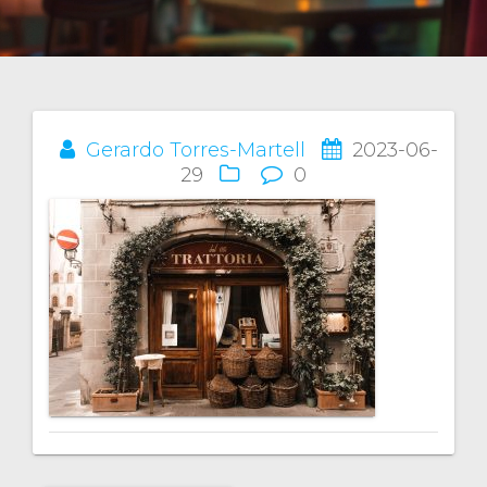
Gerardo Torres-Martell
2023-06-
Navegación
29
0
de
entradas