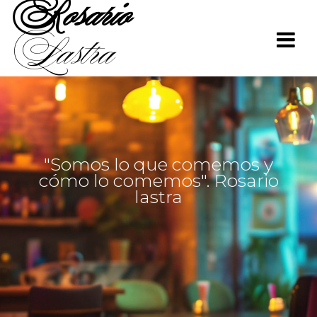
Rosario
Saltar
al
Lastra
contenido
"Somos lo que comemos y
cómo lo comemos". Rosario
lastra