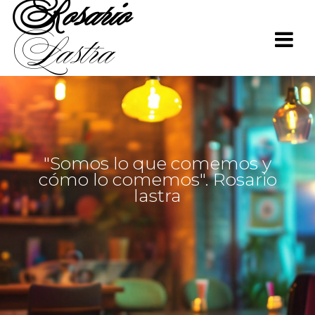
Rosario
Saltar
al
Lastra
contenido
"Somos lo que comemos y
cómo lo comemos". Rosario
lastra