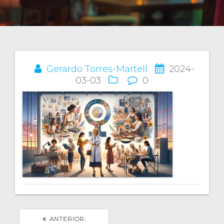
Gerardo Torres-Martell
2024-
Navegación
03-03
0
de
entradas
POST
ANTERIOR: