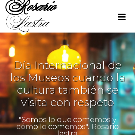
Rosario
Saltar
al
Lastra
contenido
Día Internacional de
los Museos cuando la
cultura también se
visita con respeto
"Somos lo que comemos y
cómo lo comemos". Rosario
lastra