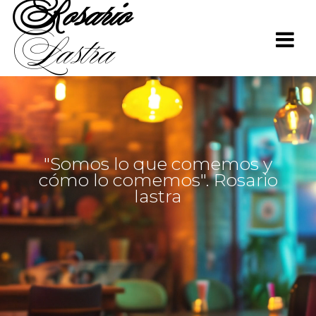
Rosario
Saltar
al
Lastra
contenido
"Somos lo que comemos y
cómo lo comemos". Rosario
lastra