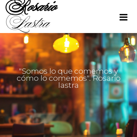
Rosario
Saltar
al
Lastra
contenido
"Somos lo que comemos y
cómo lo comemos". Rosario
lastra