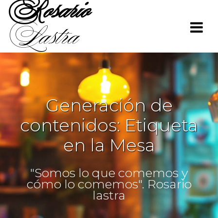
Rosario
Saltar
al
Lastra
contenido
Generación de
contenidos: Etiqueta
en la Mesa
"Somos lo que comemos y
cómo lo comemos". Rosario
lastra