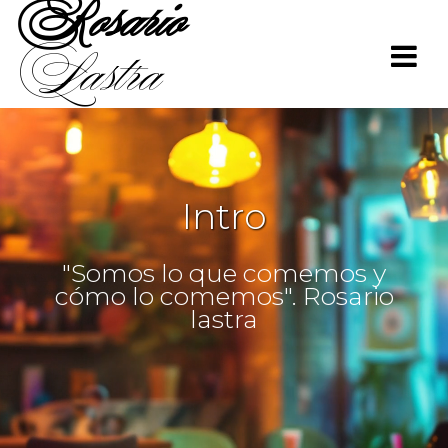
Rosario
Saltar
al
Lastra
contenido
Intro
"Somos lo que comemos y
cómo lo comemos". Rosario
lastra