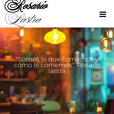
Rosario
Saltar
al
Lastra
contenido
"Somos lo que comemos y
cómo lo comemos". Rosario
lastra