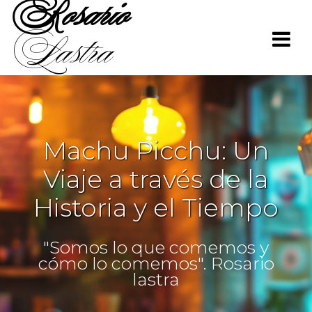
Rosario
Saltar
al
Lastra
contenido
Machu Picchu: Un
Viaje a través de la
Historia y el Tiempo
"Somos lo que comemos y
cómo lo comemos". Rosario
lastra