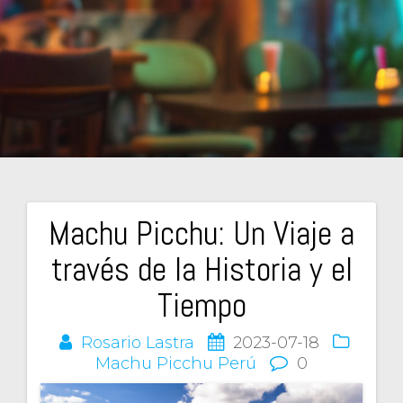
Machu Picchu: Un Viaje a
Navegación
través de la Historia y el
de
Tiempo
entradas
Rosario Lastra
2023-07-18
Machu Picchu
Perú
0