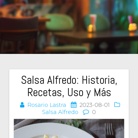
Salsa Alfredo: Historia,
Navegación
Recetas, Uso y Más
de
Rosario Lastra
2023-08-01
entradas
Salsa Alfredo
0