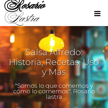
Rosario
Saltar
al
Lastra
contenido
Salsa Alfredo:
Historia, Recetas, Uso
y Más
"Somos lo que comemos y
cómo lo comemos". Rosario
lastra