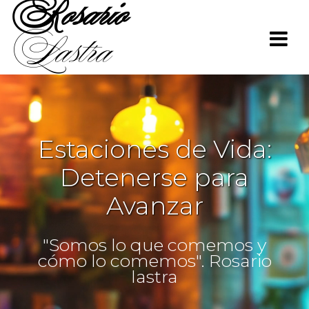
Rosario
Saltar
al
Lastra
contenido
Estaciones de Vida:
Detenerse para
Avanzar
"Somos lo que comemos y
cómo lo comemos". Rosario
lastra