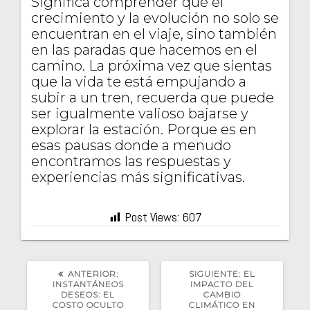
Significa comprender que el
crecimiento y la evolución no solo se
encuentran en el viaje, sino también
en las paradas que hacemos en el
camino. La próxima vez que sientas
que la vida te está empujando a
subir a un tren, recuerda que puede
ser igualmente valioso bajarse y
explorar la estación. Porque es en
esas pausas donde a menudo
encontramos las respuestas y
experiencias más significativas.
Post Views:
607
POST
SIGUIENTE
ANTERIOR:
SIGUIENTE:
EL
ANTERIOR:
POST:
INSTANTÁNEOS
IMPACTO DEL
DESEOS: EL
CAMBIO
COSTO OCULTO
CLIMÁTICO EN