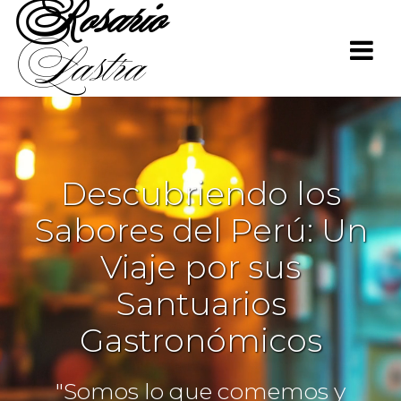
Rosario
Saltar
al
Lastra
contenido
Descubriendo los
Sabores del Perú: Un
Viaje por sus
Santuarios
Gastronómicos
"Somos lo que comemos y