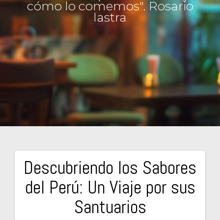
cómo lo comemos". Rosario
lastra
Descubriendo los Sabores
Navegación
del Perú: Un Viaje por sus
de
Santuarios
entradas