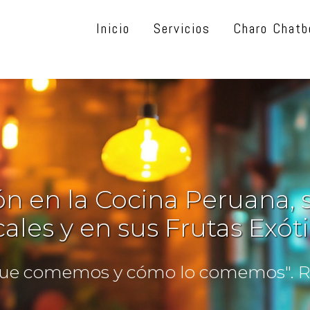
Inicio
Servicios
Charo Chatb
n en la Cocina Peruana,
ales y en sus Frutas Exót
ue comemos y cómo lo comemos". Ro