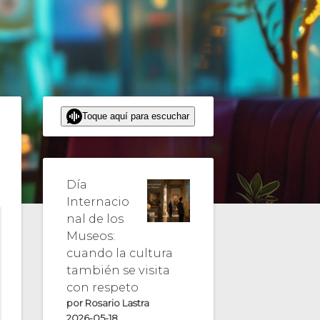
Toque aquí para escuchar
Día
Internacio
nal de los
Museos:
cuando la cultura
también se visita
con respeto
por Rosario Lastra
2026-05-18