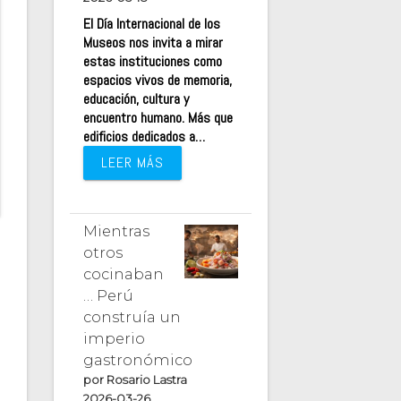
El Día Internacional de los
Museos nos invita a mirar
estas instituciones como
espacios vivos de memoria,
educación, cultura y
encuentro humano. Más que
edificios dedicados a…
LEER MÁS
Mientras
otros
cocinaban
… Perú
construía un
imperio
gastronómico
por Rosario Lastra
2026-03-26