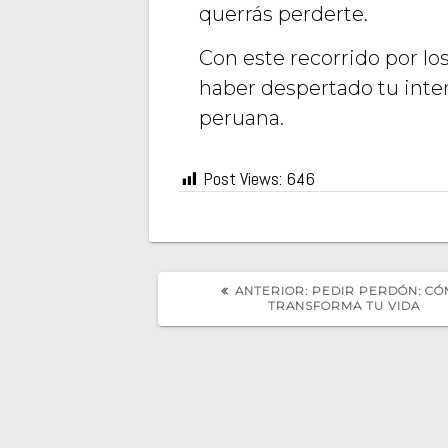
querrás perderte.
Con este recorrido por lo
haber despertado tu interé
peruana.
Post Views:
646
POST
ANTERIOR:
PEDIR PERDÓN: C
ANTERIOR:
TRANSFORMA TU VIDA