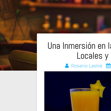
g
l
p
e
Navegación
Una Inmersión en 
Locales y
de
Rosario Lastra
entradas