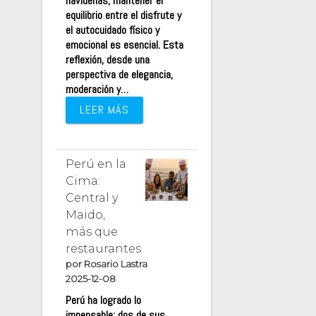
navideñas, mantener el
equilibrio entre el disfrute y
el autocuidado físico y
emocional es esencial. Esta
reflexión, desde una
perspectiva de elegancia,
moderación y…
LEER MÁS
Perú en la
Cima:
Central y
Maido,
más que
restaurantes
por Rosario Lastra
2025-12-08
Perú ha logrado lo
impensable: dos de sus