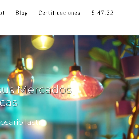
ot
Blog
Certificaciones
5:47:33
 sus Mercados
icas
sario lastra