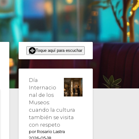
Toque aquí para escuchar
Día
Internacio
nal de los
Museos:
cuando la cultura
también se visita
con respeto
por Rosario Lastra
2026-05-18