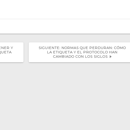
SIGUIENTE
ENER Y
SIGUIENTE:
NORMAS QUE PERDURAN: CÓMO
POST:
QUETA
LA ETIQUETA Y EL PROTOCOLO HAN
CAMBIADO CON LOS SIGLOS