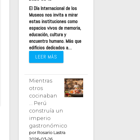
El Día Internacional de los
Museos nos invita a mirar
estas instituciones como
espacios vivos de memoria,
educación, cultura y
encuentro humano. Más que
edificios dedicados a…
LEER MÁS
Mientras
otros
cocinaban
… Perú
construía un
imperio
gastronómico
por Rosario Lastra
2026-03-26