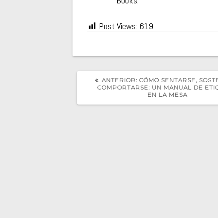
Books.
Post Views:
619
POST
ANTERIOR:
CÓMO SENTARSE, SOST
ANTERIOR:
COMPORTARSE: UN MANUAL DE ETI
EN LA MESA