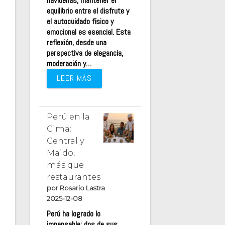
navideñas, mantener el
equilibrio entre el disfrute y
el autocuidado físico y
emocional es esencial. Esta
reflexión, desde una
perspectiva de elegancia,
moderación y…
LEER MÁS
Perú en la
Cima:
Central y
Maido,
más que
restaurantes
por Rosario Lastra
2025-12-08
Perú ha logrado lo
impensable: dos de sus