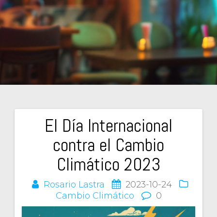
El Día Internacional
Navegación
contra el Cambio
de
Climático 2023
entradas
Rosario Lastra
2023-10-24
Cambio Climático
0