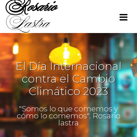
Rosario
Saltar
al
Lastra
contenido
El Día Internacional
contra el Cambio
Climático 2023
"Somos lo que comemos y
cómo lo comemos". Rosario
lastra