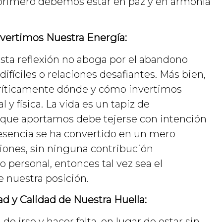
, primero debemos estar en paz y en armonía
vertimos Nuestra Energía:
esta reflexión no aboga por el abandono
ifíciles o relaciones desafiantes. Más bien,
críticamente dónde y cómo invertimos
y física. La vida es un tapiz de
o que aportamos debe tejerse con intención
resencia se ha convertido en un mero
ones, sin ninguna contribución
o personal, entonces tal vez sea el
 nuestra posición.
d y Calidad de Nuestra Huella:
de irse y hacer falta, en lugar de estar sin