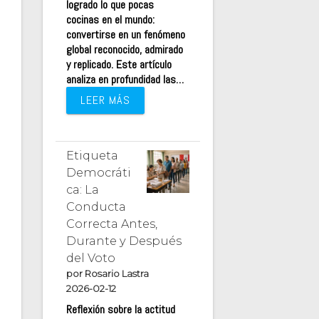
logrado lo que pocas
cocinas en el mundo:
convertirse en un fenómeno
global reconocido, admirado
y replicado. Este artículo
analiza en profundidad las…
LEER MÁS
Etiqueta
Democráti
ca: La
Conducta
Correcta Antes,
Durante y Después
del Voto
por Rosario Lastra
2026-02-12
Reflexión sobre la actitud