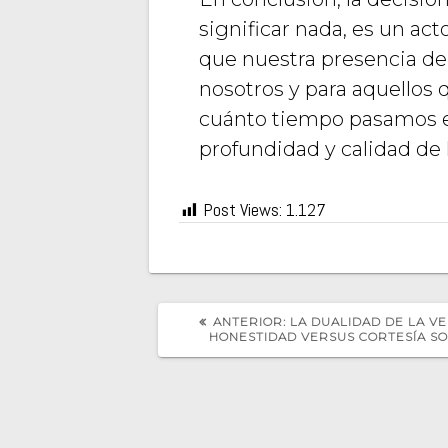
significar nada, es un ac
que nuestra presencia de
nosotros y para aquellos q
cuánto tiempo pasamos en
profundidad y calidad de 
Post Views:
1.127
POST
ANTERIOR:
LA DUALIDAD DE LA V
ANTERIOR:
HONESTIDAD VERSUS CORTESÍA SO