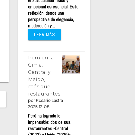
el autocuidado físico y
emocional es esencial. Esta
reflexión, desde una
perspectiva de elegancia,
moderación y…
LEER MÁS
Perú en la
Cima:
Central y
Maido,
más que
restaurantes
por Rosario Lastra
2025-12-08
Perú ha logrado lo
impensable: dos de sus
restaurantes -Central
(2023) y Maido (2025)-