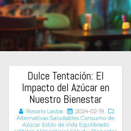
Dulce Tentación: El
Navegación
Impacto del Azúcar en
de
Nuestro Bienestar
entradas
Rosario Lastra
2024-02-19
Alternativas Saludables
Consumo de
Azúcar
Estilo de Vida Equilibrado