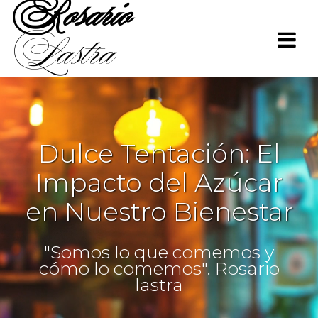
Rosario
Saltar
al
Lastra
contenido
Dulce Tentación: El
Impacto del Azúcar
en Nuestro Bienestar
"Somos lo que comemos y
cómo lo comemos". Rosario
lastra