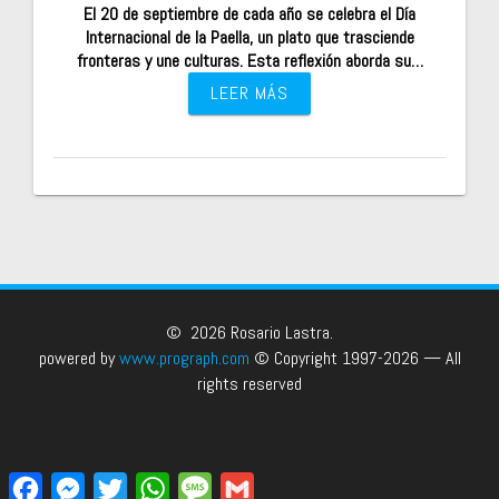
El 20 de septiembre de cada año se celebra el Día
Internacional de la Paella, un plato que trasciende
fronteras y une culturas. Esta reflexión aborda su…
LEER MÁS
© 2026 Rosario Lastra.
powered by
www.prograph.com
© Copyright 1997-2026 — All
rights reserved
F
M
T
W
M
G