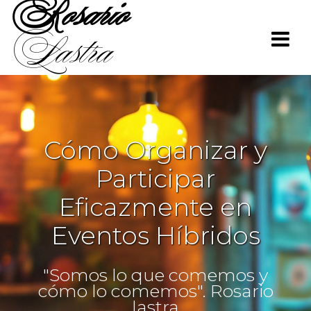
Rosario
Saltar
al
Lastra
contenido
Cómo Organizar y
Participar
Eficazmente en
Eventos Híbridos
"Somos lo que comemos y
cómo lo comemos". Rosario
lastra