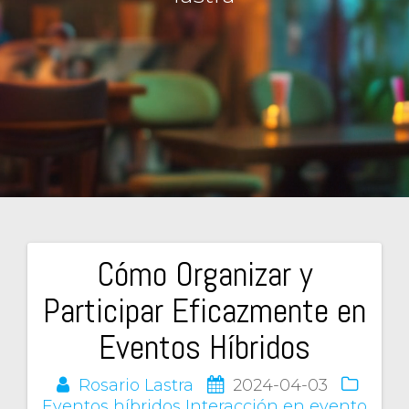
Cómo Organizar y
Navegación
Participar Eficazmente en
de
Eventos Híbridos
entradas
Rosario Lastra
2024-04-03
Eventos híbridos
Interacción en evento