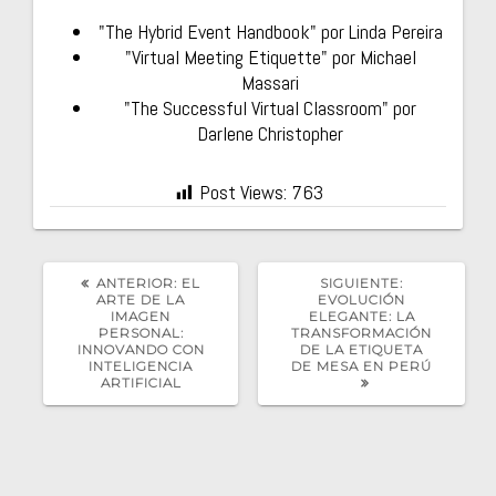
"The Hybrid Event Handbook" por Linda Pereira
"Virtual Meeting Etiquette" por Michael
Massari
"The Successful Virtual Classroom" por
Darlene Christopher
Post Views:
763
POST
SIGUIENTE
ANTERIOR:
EL
SIGUIENTE:
ANTERIOR:
POST:
ARTE DE LA
EVOLUCIÓN
IMAGEN
ELEGANTE: LA
PERSONAL:
TRANSFORMACIÓN
INNOVANDO CON
DE LA ETIQUETA
INTELIGENCIA
DE MESA EN PERÚ
ARTIFICIAL