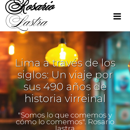
Rosario
Saltar
al
Lastra
contenido
Lima a través de los
siglos: Un viaje por
sus 490 años de
historia virreinal
"Somos lo que comemos y
cómo lo comemos". Rosario
lastra