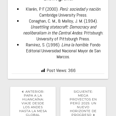
Klarén, P. F. (2000).
Perú: sociedad y nación
.
Cambridge University Press.
Conaghan, C. M., & Malloy, J. M. (1994).
Unsettling statecraft: Democracy and
neoliberalism in the Central Andes
. Pittsburgh:
University of Pittsburgh Press.
Ramírez, S. (1996).
Lima la horrible
. Fondo
Editorial Universidad Nacional Mayor de San
Marcos.
Post Views:
366
POST
SIGUIENTE
ANTERIOR:
SIGUIENTE:
ANTERIOR:
POST:
PAPA A LA
MEGA
HUANCAÍNA:
PROYECTOS EN
VIAJE DESDE
PERÚ 2025: UN
LOS ANDES
NUEVO
HASTA LA MESA
HORIZONTE DE
GLOBAL
PROGRESO