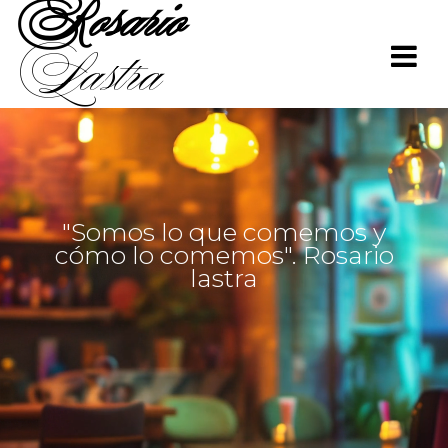
Rosario
Saltar
al
Lastra
contenido
"Somos lo que comemos y
cómo lo comemos". Rosario
lastra