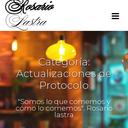
Rosario
Saltar
al
Lastra
contenido
Categoría:
Actualizaciones de
Protocolo
"Somos lo que comemos y
cómo lo comemos". Rosario
lastra