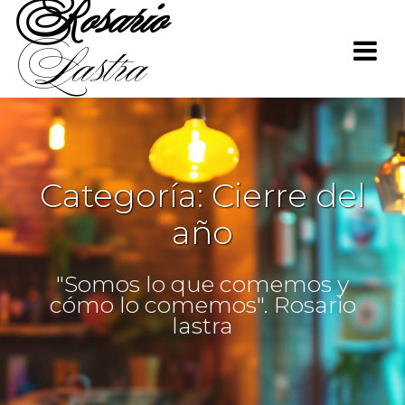
Rosario
Saltar
al
Lastra
contenido
Categoría:
Cierre del
año
"Somos lo que comemos y
cómo lo comemos". Rosario
lastra