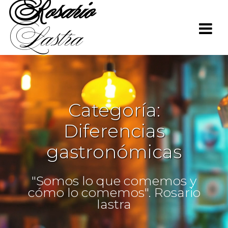
Rosario
Saltar
al
Lastra
contenido
Categoría:
Diferencias
gastronómicas
"Somos lo que comemos y
cómo lo comemos". Rosario
lastra