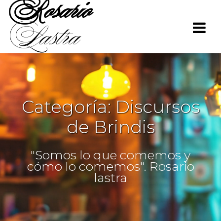
Rosario
Saltar
al
Lastra
contenido
Categoría:
Discursos
de Brindis
"Somos lo que comemos y
cómo lo comemos". Rosario
lastra