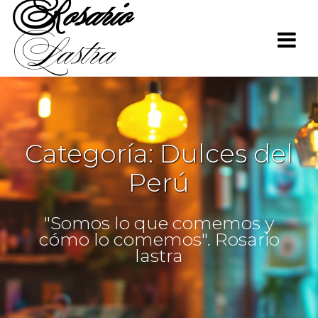
Rosario
Saltar
al
Lastra
contenido
Categoría:
Dulces del
Perú
"Somos lo que comemos y
cómo lo comemos". Rosario
lastra