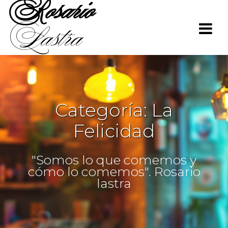
Rosario
Saltar
al
Lastra
contenido
Categoría:
La
Felicidad
"Somos lo que comemos y
cómo lo comemos". Rosario
lastra