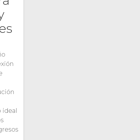
ra
y
es
ño
exión
e
a
ución
 ideal
os
gresos