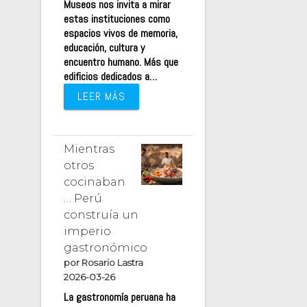
Museos nos invita a mirar
estas instituciones como
espacios vivos de memoria,
educación, cultura y
encuentro humano. Más que
edificios dedicados a…
LEER MÁS
Mientras
otros
cocinaban
… Perú
construía un
imperio
gastronómico
por Rosario Lastra
2026-03-26
La gastronomía peruana ha