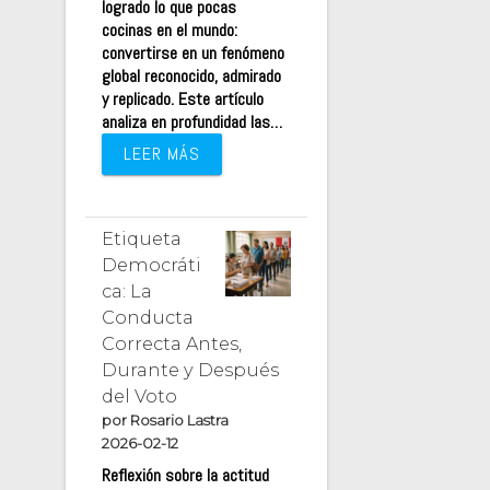
logrado lo que pocas
cocinas en el mundo:
convertirse en un fenómeno
global reconocido, admirado
y replicado. Este artículo
analiza en profundidad las…
LEER MÁS
Etiqueta
Democráti
ca: La
Conducta
Correcta Antes,
Durante y Después
del Voto
por Rosario Lastra
2026-02-12
Reflexión sobre la actitud