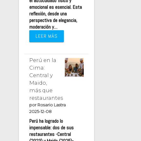
el autocuidado físico y
emocional es esencial. Esta
reflexión, desde una
perspectiva de elegancia,
moderación y…
LEER MÁS
Perú en la
Cima:
Central y
Maido,
más que
restaurantes
por Rosario Lastra
2025-12-08
Perú ha logrado lo
impensable: dos de sus
restaurantes -Central
(2023) y Maido (2025)-