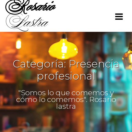
Rosario
Saltar
al
Lastra
contenido
Categoría:
Presencia
profesional
"Somos lo que comemos y
cómo lo comemos". Rosario
lastra