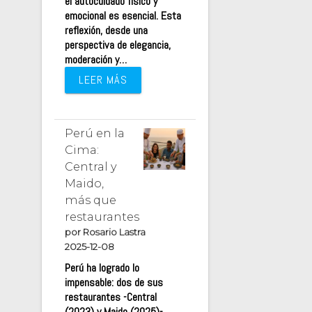
el autocuidado físico y
emocional es esencial. Esta
reflexión, desde una
perspectiva de elegancia,
moderación y…
LEER MÁS
Perú en la
Cima:
Central y
Maido,
más que
restaurantes
por Rosario Lastra
2025-12-08
Perú ha logrado lo
impensable: dos de sus
restaurantes -Central
(2023) y Maido (2025)-