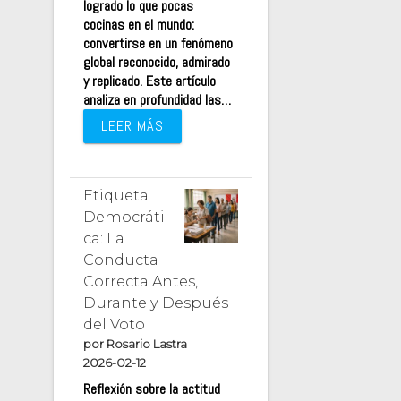
logrado lo que pocas
cocinas en el mundo:
convertirse en un fenómeno
global reconocido, admirado
y replicado. Este artículo
analiza en profundidad las…
LEER MÁS
Etiqueta
Democráti
ca: La
Conducta
Correcta Antes,
Durante y Después
del Voto
por Rosario Lastra
2026-02-12
Reflexión sobre la actitud