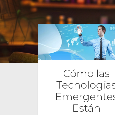
g
l
p
e
Cómo las
Tecnología
Emergente
Están