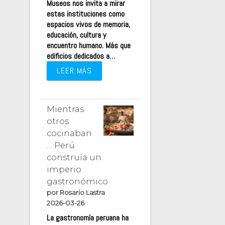
Museos nos invita a mirar
estas instituciones como
espacios vivos de memoria,
educación, cultura y
encuentro humano. Más que
edificios dedicados a…
LEER MÁS
Mientras
otros
cocinaban
… Perú
construía un
imperio
gastronómico
por Rosario Lastra
2026-03-26
La gastronomía peruana ha