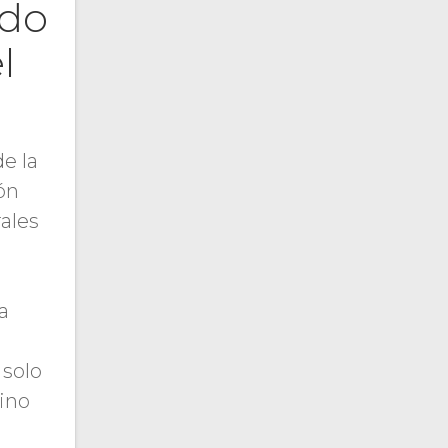
ndo
l
e la
ión
rales
a
 solo
sino