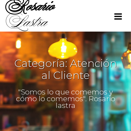
Rosario
Saltar
al
Lastra
contenido
Categoría:
Atención
al Cliente
"Somos lo que comemos y
cómo lo comemos". Rosario
lastra